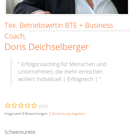
Tex. Betriebswirtin BTE + Business
Coach,
Doris Deichselberger
" Erfolgscoaching für Menschen und
Unternehmen, die mehr erreichen
wollen! Individuell | Erfolgreich | "
(
0
/5)
Insgesamt
0
Bewertungen. |
Bewertung abgeben
Schwerpunkte: