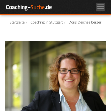
Skip
Coaching-
Suche
.de
to
Coachsuche
content
Über Coaching
Startseite
Coaching in Stuttgart
Doris Deichselberger
Coach-Login
Als Coach registrieren