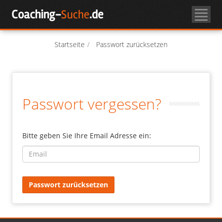
Skip
Coaching-
Suche
.de
to
Coachsuche
content
Über Coaching
Startseite
Passwort zurücksetzen
Coach-Login
Passwort vergessen?
Als Coach registrieren
Bitte geben Sie Ihre Email Adresse ein:
Email
Passwort zurücksetzen