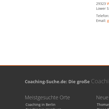
29323
W
Lower S
Telefon
Email:
g
Coach
Coaching-Suche.de: Die große
Meistgesuchte Orte
Neue 
Coaching in Berlin
Thomas