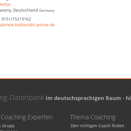
ietze
axony
,
Deutschland
Germany
:
0151/15213162
abriele.kottlorz@t-online.de
ing-Datenbank
im deutschsprachigen Raum - hie
Coaching Experten
Thema Coaching
 Grupp
Den richtigen Coach finden