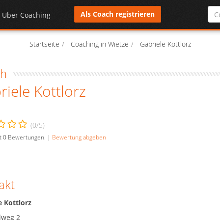
Als Coach registrieren
Über Coaching
Startseite
Coaching in Wietze
Gabriele Kottlorz
ch
riele Kottlorz
(
0
/5)
t
0
Bewertungen. |
Bewertung abgeben
akt
e Kottlorz
dweg 2