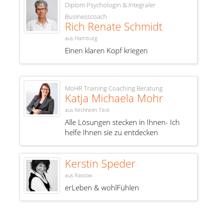
Diplom Psychologin & Integraler
Businesscoach
Rich Renate Schmidt
aus Hamburg
Einen klaren Kopf kriegen
MoHR Training Coaching Beratung
Katja Michaela Mohr
aus Kirchheim Teck
Alle Lösungen stecken in Ihnen- Ich
helfe Ihnen sie zu entdecken
Kerstin Speder
aus Rastow
erLeben & wohlFühlen