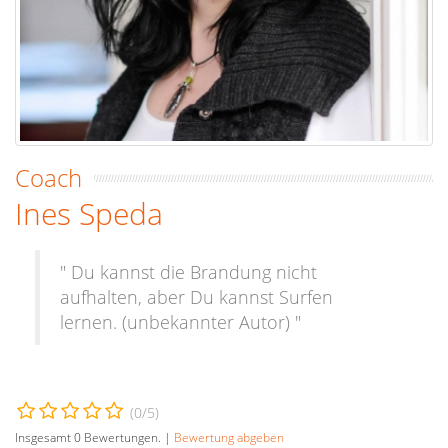
Coach
Ines Speda
" Du kannst die Brandung nicht
aufhalten, aber Du kannst Surfen
lernen. (unbekannter Autor) "
(
0
/5)
Insgesamt
0
Bewertungen. |
Bewertung abgeben