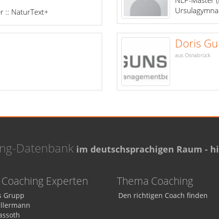
Ursulagymna.
r :: NaturText+
Doris Gu
aus Osnabrück
ing-Datenbank
im deutschsprachigen Raum - hie
Coaching Experten
Thema Coaching
 Grupp
Den richtigen Coach finden
Ellermann
assoth