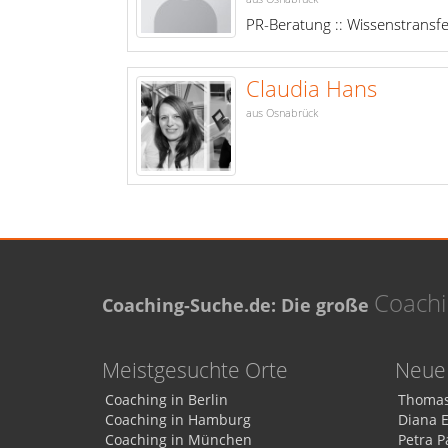
PR-Beratung :: Wissenstransfe
Claudia Hans
aus Osnabrück
Coach
Coaching-Suche.de: Die große
Meistgesuchte Orte
Neue 
Coaching in Berlin
Thomas
Coaching in Hamburg
Diana 
Coaching in München
Petra P