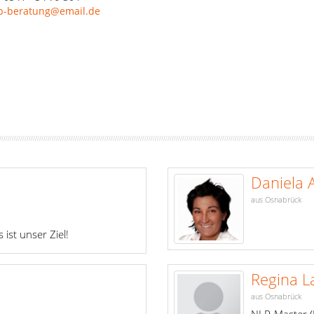
b-beratung@email.de
Daniela 
aus Osnabrück
ist unser Ziel!
Regina L
aus Osnabrück
NLP-Master 