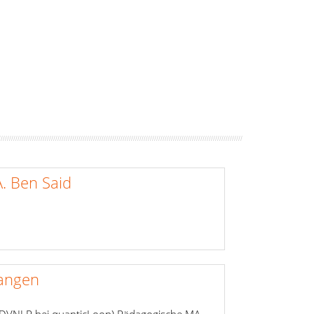
A. Ben Said
angen
(DVNLP bei quanticLoop) Pädagogische MA