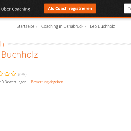
Als Coach registrieren
Über Coaching
Startseite
Coaching in Osnabrück
Leo Buchholz
ch
 Buchholz
(
0
/5)
t
0
Bewertungen. |
Bewertung abgeben