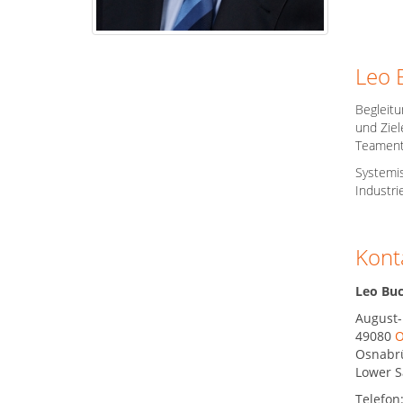
Leo 
Begleitu
und Ziel
Teament
Systemis
Industr
Kont
Leo Bu
August-
49080
O
Osnabr
Lower S
Telefon