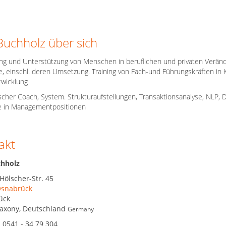
Buchholz über sich
ng und Unterstützung von Menschen in beruflichen und privaten Veränd
e, einschl. deren Umsetzung. Training von Fach-und Führungskräften i
wicklung
cher Coach, System. Strukturaufstellungen, Transaktionsanalyse, NLP, Di
ie in Managementpositionen
akt
chholz
Hölscher-Str. 45
snabrück
ück
axony
,
Deutschland
Germany
:
0541 - 34 79 304