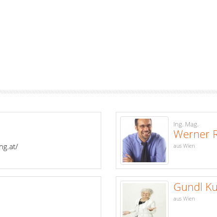
Ing. Mag.
Werner
ng.at/
aus Wien
Gundl Ku
aus Wien