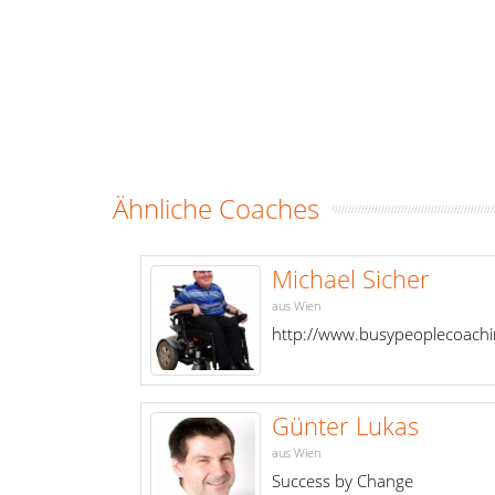
Ähnliche Coaches
Michael Sicher
aus Wien
http://www.busypeoplecoachi
Günter Lukas
aus Wien
Success by Change