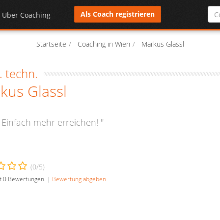
Als Coach registrieren
Über Coaching
Startseite
Coaching in Wien
Markus Glassl
. techn.
kus Glassl
 Einfach mehr erreichen! "
(
0
/5)
t
0
Bewertungen. |
Bewertung abgeben