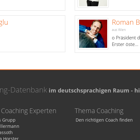
glu
Roman B
aus Wien
o Präsident d
Erster öste...
ing-Datenbank
im deutschsprachigen Raum - hie
Coaching Experten
Thema Coaching
 Grupp
Den richtigen Coach finden
Ellermann
assoth
a Horster