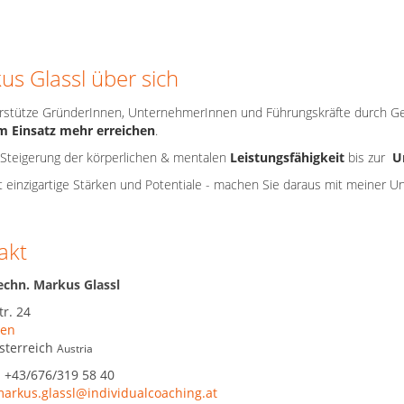
us Glassl über sich
erstütze GründerInnen, UnternehmerInnen und Führungskräfte durch Ge
m Einsatz mehr erreichen
.
 Steigerung der körperlichen & mentalen
Leistungsfähigkeit
bis zur
U
t einzigartige Stärken und Potentiale - machen Sie daraus mit meiner U
akt
echn. Markus Glassl
tr. 24
en
sterreich
Austria
:
+43/676/319 58 40
arkus.glassl@individualcoaching.at