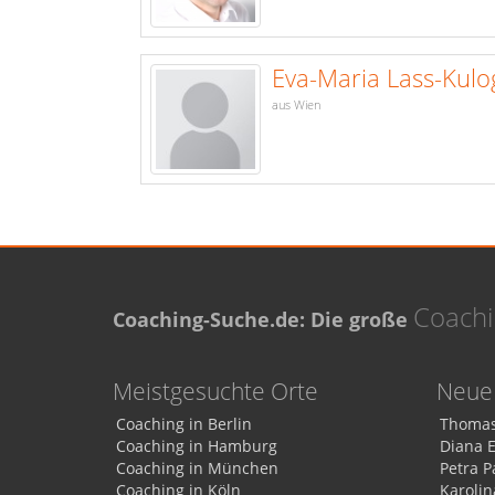
Eva-Maria Lass-Kulo
aus Wien
Coach
Coaching-Suche.de: Die große
Meistgesuchte Orte
Neue 
Coaching in Berlin
Thomas
Coaching in Hamburg
Diana 
Coaching in München
Petra P
Coaching in Köln
Karolin