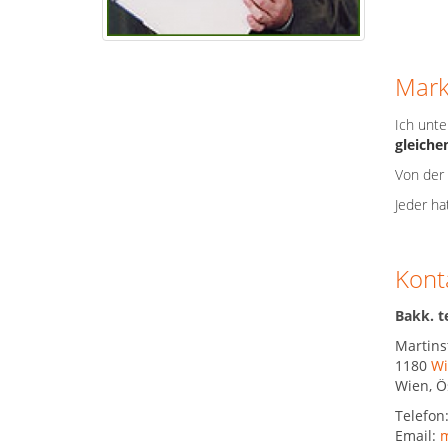
Mark
Ich unt
gleiche
Von der
Jeder ha
Kont
Bakk. t
Martins
1180
Wi
Wien
,
Ö
Telefon
Email:
m