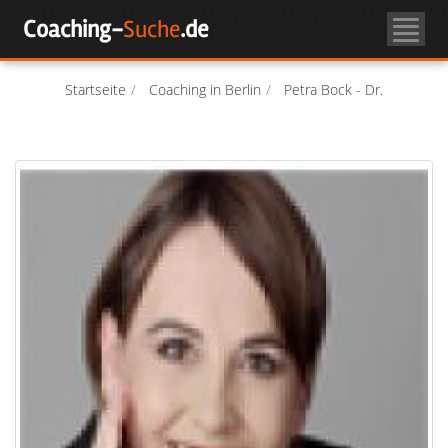
Skip
Coaching-
Suche
.de
to
Coachsuche
content
Über Coaching
Startseite
Coaching in Berlin
Petra Bock - Dr.
Coach-Login
Als Coach registrieren