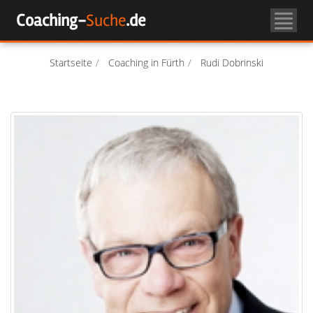
Skip
Coaching-
Suche
.de
to
Coachsuche
content
Über Coaching
Startseite
Coaching in Fürth
Rudi Dobrinski
Coach-Login
Als Coach registrieren