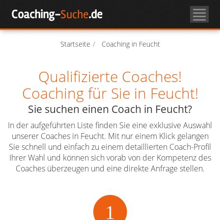
Skip
Coaching-
Suche
.de
to
Coachsuche
content
Über Coaching
Startseite
Coaching in Feucht
Qualifizierte Coaches!
Coach-Login
Coaching für Sie in Feucht!
Als Coach registrieren
Sie suchen einen Coach in Feucht?
In der aufgeführten Liste finden Sie eine exklusive Auswahl
unserer Coaches in Feucht. Mit nur einem Klick gelangen
Sie schnell und einfach zu einem detaillierten Coach-Profil
Ihrer Wahl und können sich vorab von der Kompetenz des
Coaches überzeugen und eine direkte Anfrage stellen.
1