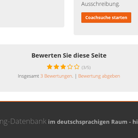
Ausschreibung.
Coachsuche starten
Bewerten Sie diese Seite
(
3
/5)
Insgesamt
3
Bewertungen
. |
Bewertung abgeben
ing-Datenbank
im deutschsprachigen Raum - hie