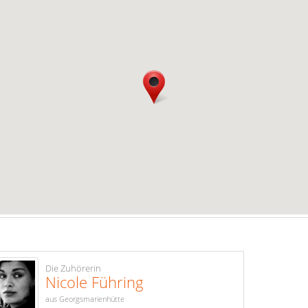
Die Zuhörerin
Nicole Führing
aus Georgsmarienhütte