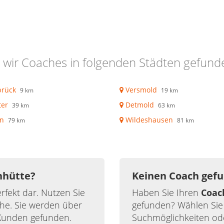
wir Coaches in folgenden Städten gefund
rück
Versmold
9 km
19 km
er
Detmold
39 km
63 km
ln
Wildeshausen
79 km
81 km
nhütte?
Keinen Coach gef
rfekt dar. Nutzen Sie
Haben Sie Ihren
Coac
he. Sie werden über
gefunden? Wählen Sie
Kunden gefunden.
Suchmöglichkeiten ode