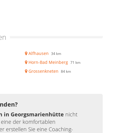
en
Alfhausen
34 km
Horn-Bad Meinberg
71 km
Grossenkneten
84 km
unden?
h in Georgsmarienhütte
nicht
 eine der komfortablen
r erstellen Sie eine Coaching-