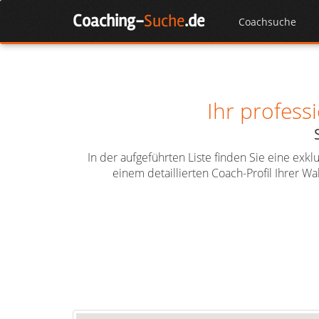
Skip
Coaching-
Suche
.de
to
Coachsuche
content
Ihr profess
In der aufgeführten Liste finden Sie eine exk
einem detaillierten Coach-Profil Ihrer 