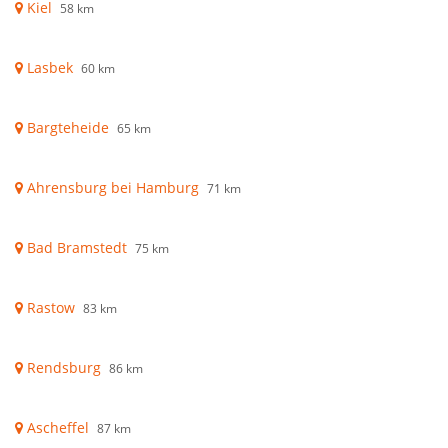
Kiel
58 km
Lasbek
60 km
Bargteheide
65 km
Ahrensburg bei Hamburg
71 km
Bad Bramstedt
75 km
Rastow
83 km
Rendsburg
86 km
Ascheffel
87 km