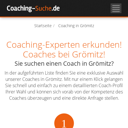
Skip
Coaching-
Suche
.de
to
Coachsuche
content
Über Coaching
Startseite
Coaching in Grömitz
Coaching-Experten erkunden!
Coach-Login
Coaches bei Grömitz!
Als Coach registrieren
Sie suchen einen Coach in Grömitz?
In der aufgeführten Liste finden Sie eine exklusive Auswahl
unserer Coaches in Grömitz. Mit nur einem Klick gelangen
Sie schnell und einfach zu einem detaillierten Coach-Profil
Ihrer Wahl und können sich vorab von der Kompetenz des
Coaches überzeugen und eine direkte Anfrage stellen.
1