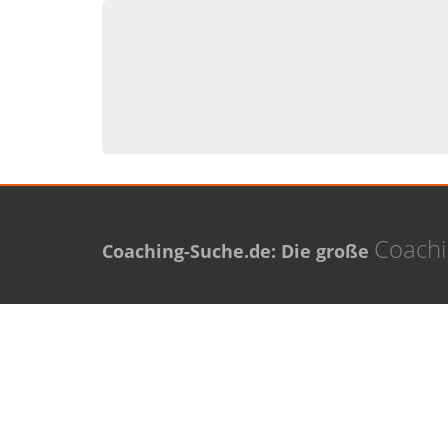
Coach
Coaching-Suche.de: Die große
Meistgesuchte Orte
Neue 
Coaching in Berlin
Thomas
Coaching in Hamburg
Diana 
Coaching in München
Petra P
Coaching in Köln
Karolin
Coaching in Frankfurt am Main
Coaching in Stuttgart