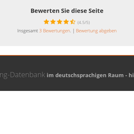
Bewerten Sie diese Seite
(
4.5
/5)
Insgesamt
3
Bewertungen
. |
Bewertung abgeben
ing-Datenbank
im deutschsprachigen Raum - hie
Coaching Experten
Thema Coaching
 Grupp
Den richtigen Coach finden
Ellermann
assoth
a Horster