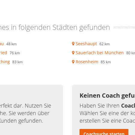
es in folgenden Städten gefunden
au
Seeshaupt
48 km
62 km
ried
Sauerlach bei München
76 km
80 k
ching
Rosenheim
83 km
85 km
Keinen Coach gef
rfekt dar. Nutzen Sie
Haben Sie Ihren
Coac
he. Sie werden über
Wählen Sie eine der 
Kunden gefunden.
erstellen Sie eine Coa
Coachsuche starten