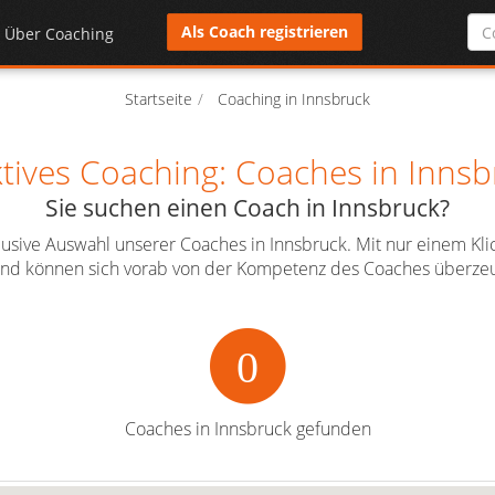
Als Coach registrieren
Über Coaching
Startseite
Coaching in Innsbruck
ktives Coaching: Coaches in Innsb
Sie suchen einen Coach in Innsbruck?
klusive Auswahl unserer Coaches in Innsbruck. Mit nur einem Kl
l und können sich vorab von der Kompetenz des Coaches überzeu
0
Coaches in Innsbruck gefunden
2