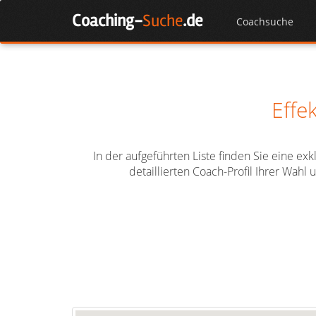
Skip
Coaching-
Suche
.de
to
Coachsuche
content
Effe
In der aufgeführten Liste finden Sie eine ex
detaillierten Coach-Profil Ihrer Wah