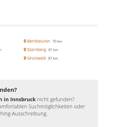
Bernbeuren
70 km
Starnberg
m
81 km
Grünwald
87 km
unden?
h in Innsbruck
nicht gefunden?
komfortablen Suchmöglichkeiten oder
ching-Ausschreibung.