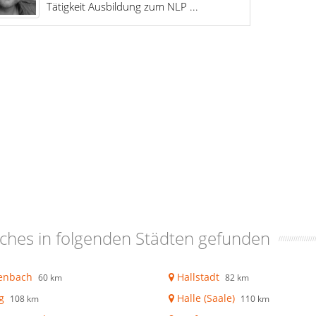
Tätigkeit Ausbildung zum NLP ...
ches in folgenden Städten gefunden
enbach
Hallstadt
60 km
82 km
g
Halle (Saale)
108 km
110 km