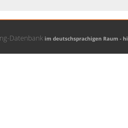
ing-Datenbank
im deutschsprachigen Raum - hie
Coaching Experten
Thema Coaching
 Grupp
Den richtigen Coach finden
Ellermann
assoth
a Horster