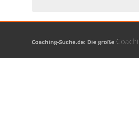
Coach
Coaching-Suche.de: Die große
Meistgesuchte Orte
Neue 
Coaching in Berlin
Thomas
Coaching in Hamburg
Diana 
Coaching in München
Petra P
Coaching in Köln
Karolin
Coaching in Frankfurt am Main
Coaching in Stuttgart
Coaching in Düsseldorf
Coaching in Dortmund