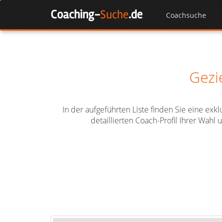
Skip
Coaching-
Suche
.de
to
Coachsuche
content
Gezi
In der aufgeführten Liste finden Sie eine ex
detaillierten Coach-Profil Ihrer Wah