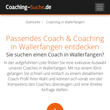
Skip
Coaching-
Suche
.de
to
Coachsuche
content
Über Coaching
Startseite
Coaching in Wallerfangen
Passendes Coach & Coaching
Coach-Login
in Wallerfangen entdecken
Als Coach registrieren
Sie suchen einen Coach in Wallerfangen?
In der aufgeführten Liste finden Sie eine exklusive Auswahl
unserer Coaches in Wallerfangen. Mit nur einem Klick
gelangen Sie schnell und einfach zu einem detaillierten
Coach-Profil Ihrer Wahl und können sich vorab von der
Kompetenz des Coaches überzeugen und eine direkte
Anfrage stellen.