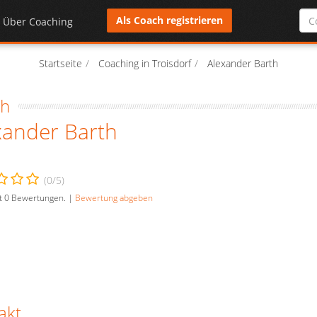
Als Coach registrieren
Über Coaching
Startseite
Coaching in Troisdorf
Alexander Barth
ch
xander Barth
(
0
/5)
t
0
Bewertungen. |
Bewertung abgeben
akt