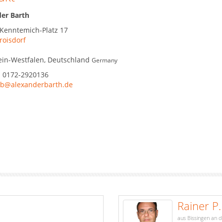
er Barth
-Kenntemich-Platz 17
roisdorf
in-Westfalen
,
Deutschland
Germany
:
0172-2920136
b@alexanderbarth.de
Rainer P
aus Bissingen an d