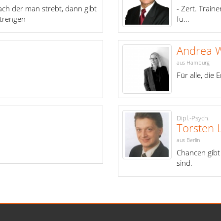
ach der man strebt, dann gibt
- Zert. Train
strengen
fü...
Andrea W
aus Hamburg
Für alle, die E
Dipl.-Psych.
Torsten 
aus Berlin
Chancen gibt 
sind.