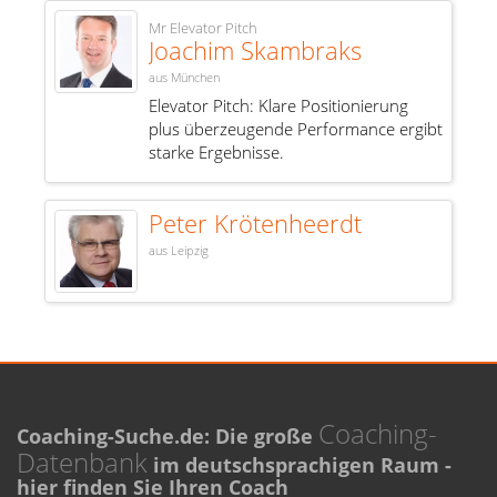
Mr Elevator Pitch
Joachim Skambraks
aus München
Elevator Pitch: Klare Positionierung
plus überzeugende Performance ergibt
starke Ergebnisse.
Peter Krötenheerdt
aus Leipzig
Coaching-
Coaching-Suche.de: Die große
Datenbank
im deutschsprachigen Raum -
hier finden Sie Ihren Coach