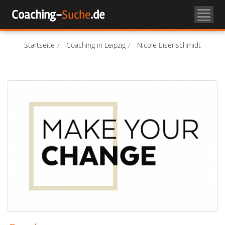
Skip
Coaching-
Suche
.de
to
Coachsuche
content
Über Coaching
Startseite
Coaching in Leipzig
Nicole Eisenschmidt
Coach-Login
Als Coach registrieren