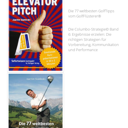
Die 77 weltbesten GolfTipps
vom GolfFlüsterer®
Die Columbo-Strategie© Band
6: Ergebnisse erzielen: Die
richtigen Strategien für
Vorbereitung, Kommunikation
und Performance