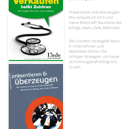
Präsentieren und überzeugen:
Wie verkaufe ich mich und
meine Botschaft? Bausteine des
Erfolgs, Ideen, Ziele, Methoden
Die Columbo-Strategie© Band
5: Unternehmen und
Mitarbeiter führen: Die
richtigen Strategien, um heute
als Führungskraft erfolgreich
zu sein