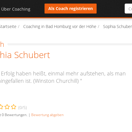
Als Coach registrieren
Über Coaching
Startseite
Coaching in Bad Homburg vor der Höhe
Sophia Schuber
ch
hia Schubert
 Erfolg haben heißt, einmal mehr aufstehen, als man
ingefallen ist. (Winston Churchill) "
(
0
/5)
t
0
Bewertungen. |
Bewertung abgeben