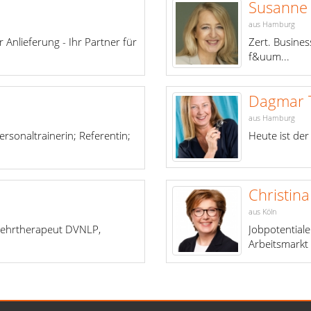
Susanne
aus Hamburg
 Anlieferung - Ihr Partner für
Zert. Busine
f&uum...
Dagmar T
aus Hamburg
ersonaltrainerin; Referentin;
Heute ist der
Christin
aus Köln
 Lehrtherapeut DVNLP,
Jobpotentiale
Arbeitsmarkt 