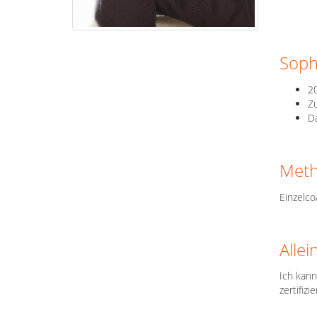
Soph
20
Zu
D
Met
Einzelc
Alle
Ich kann
zertifiz