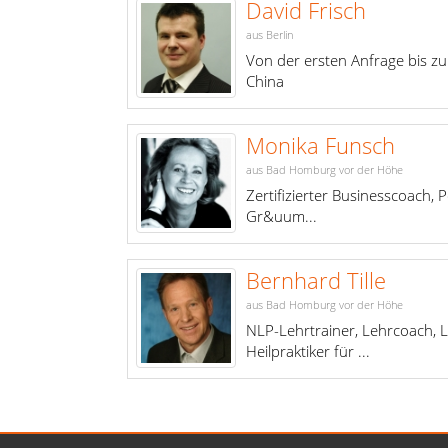
David Frisch
aus Berlin
Von der ersten Anfrage bis zur
China
Monika Funsch
aus Bad Homburg vor der Höhe
Zertifizierter Businesscoach, P
Gr&uum...
Bernhard Tille
aus Bad Homburg vor der Höhe
NLP-Lehrtrainer, Lehrcoach,
Heilpraktiker für ...