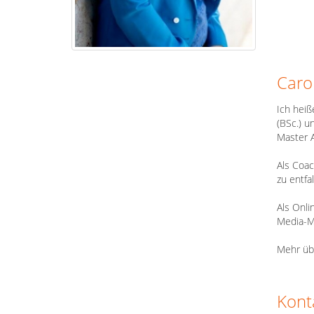
Caro
Ich heiß
(BSc.) u
Master A
Als Coac
zu entfa
Als Onli
Media-Ma
Mehr übe
Kont