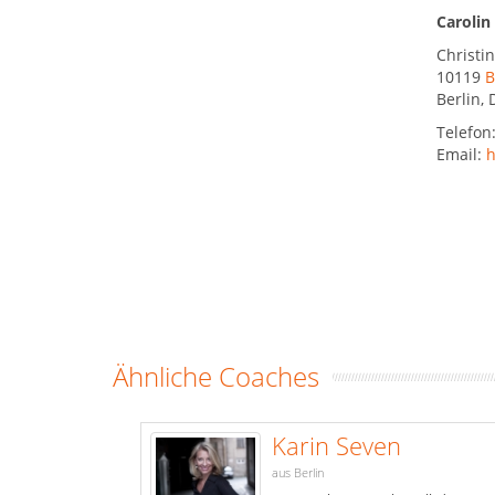
Carolin
Christin
10119
B
Berlin
,
Telefon
Email:
h
Ähnliche Coaches
Karin Seven
aus Berlin