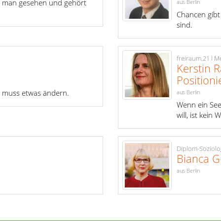
wo man gesehen und gehört
aus Berlin
Chancen gibt 
sind.
freiraum.21 l 
Kerstin 
Position
 muss etwas ändern.
aus Berlin
Wenn ein See
will, ist kein
Diplom-Soziolo
Bianca G
aus Berlin