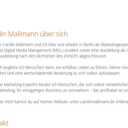
lin Mallmann über sich
e Carolin Mallmann und ich lebe und arbeite in Berlin als Marketingexp
nd Digital Media Management (MSc.) studiert sowie eine Ausbildung als
usbildung nach den Richtlinien des DVNLPs abgeschlossen.
h begleite ich Menschen darin, ein erfülltes Leben zu führen. Meine Vision
lten und eine wertschätzende Beziehung zu sich selbst aufzubauen.
ne Marketing Expertin berate ich Menschen, die sich selbst verwirklichen
rketing, ihr einzigartiges Business zu vermarkten – das profitabel ist 
r mich kannst du auf meiner Website unter carolinmallmann.de erfahre
akt