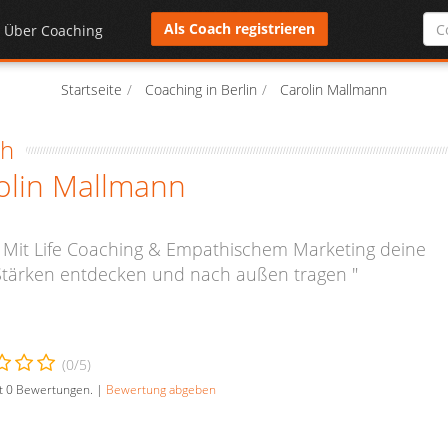
Als Coach registrieren
Über Coaching
Startseite
Coaching in Berlin
Carolin Mallmann
ch
olin Mallmann
" Mit Life Coaching & Empathischem Marketing deine
Stärken entdecken und nach außen tragen "
(
0
/5)
t
0
Bewertungen. |
Bewertung abgeben