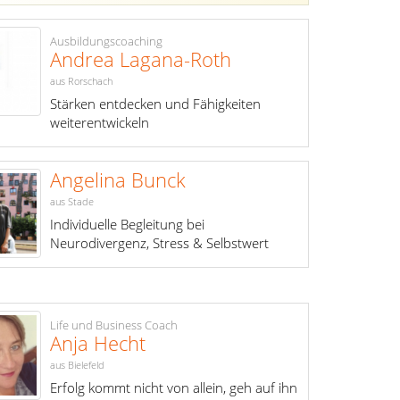
Ausbildungscoaching
Andrea Lagana-Roth
aus Rorschach
Stärken entdecken und Fähigkeiten
weiterentwickeln
Angelina Bunck
aus Stade
Individuelle Begleitung bei
Neurodivergenz, Stress & Selbstwert
Life und Business Coach
Anja Hecht
aus Bielefeld
Erfolg kommt nicht von allein, geh auf ihn