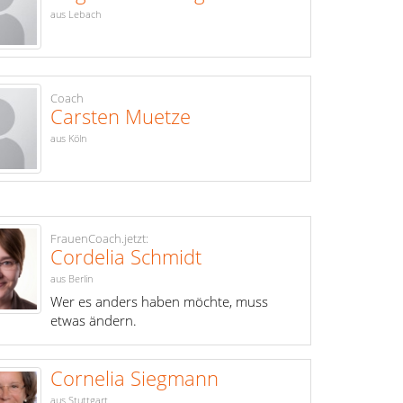
aus Lebach
Coach
Carsten Muetze
aus Köln
FrauenCoach.jetzt:
Cordelia Schmidt
aus Berlin
Wer es anders haben möchte, muss
etwas ändern.
Cornelia Siegmann
aus Stuttgart