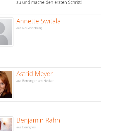
zu und mache den ersten Schritt!
Annette Switala
aus Neu-Isenburg
Astrid Meyer
aus Benningen am Neckar
Benjamin Rahn
aus Beilngries