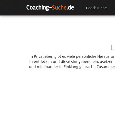
Skip
Coaching-
Suche
.de
to
Coachsuche
content
L
Im Privatleben gibt es viele persönliche Heraus
zu entdecken und diese sinngebend einzusetzen l
und miteinander in Einklang gebracht. Zusamme