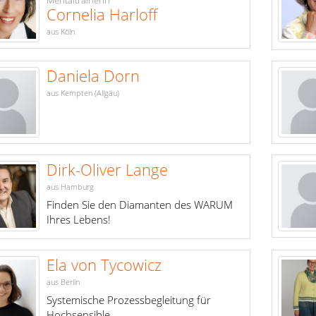
Mentaltrainerin
Cornelia Harloff
aus Köln
Daniela Dorn
aus Kempten (Allgäu)
Dirk-Oliver Lange
aus Hamburg
Finden Sie den Diamanten des WARUM
Ihres Lebens!
Ela von Tycowicz
aus Berlin
Systemische Prozessbegleitung für
Hochsensible