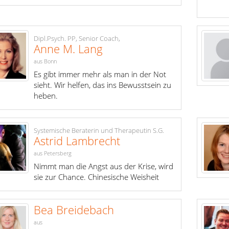
Dipl.Psych. PP, Senior Coach,
Anne M. Lang
aus Bonn
Es gibt immer mehr als man in der Not
sieht. Wir helfen, das ins Bewusstsein zu
heben.
Systemische Beraterin und Therapeutin S.G.
Astrid Lambrecht
aus Petersberg
Nimmt man die Angst aus der Krise, wird
sie zur Chance. Chinesische Weisheit
Bea Breidebach
aus