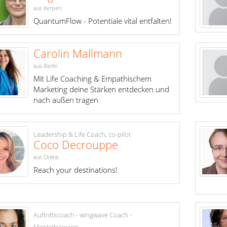
aus Kerpen
QuantumFlow - Potentiale vital entfalten!
Carolin Mallmann
aus Berlin
Mit Life Coaching & Empathischem
Marketing deine Stärken entdecken und
nach außen tragen
Leadership & Life Coach, co-pilot
Coco Decrouppe
aus Online
Reach your destinations!
Auftrittscoach - wingwave Coach -