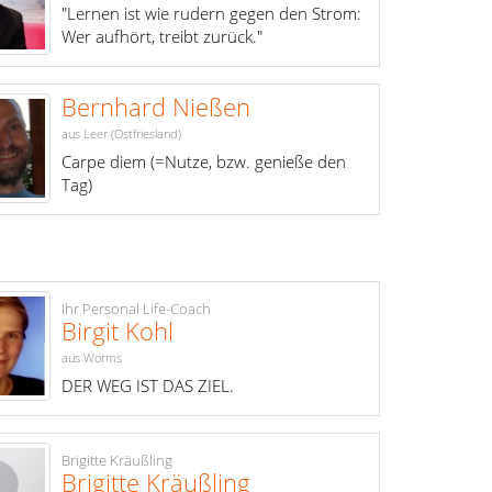
"Lernen ist wie rudern gegen den Strom:
Wer aufhört, treibt zurück."
Bernhard Nießen
aus Leer (Ostfriesland)
Carpe diem (=Nutze, bzw. genieße den
Tag)
Ihr Personal Life-Coach
Birgit Kohl
aus Worms
DER WEG IST DAS ZIEL.
Brigitte Kräußling
Brigitte Kräußling