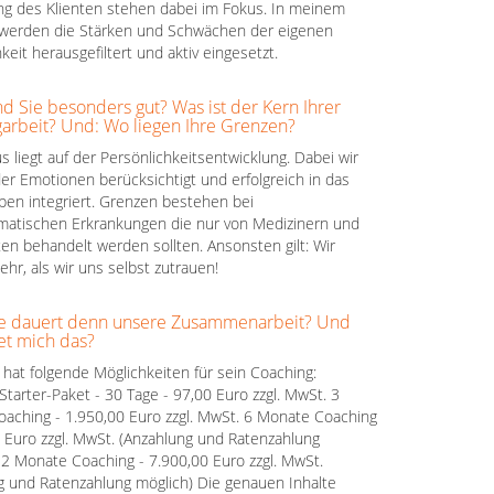
ng des Klienten stehen dabei im Fokus. In meinem
werden die Stärken und Schwächen der eigenen
keit herausgefiltert und aktiv eingesetzt.
nd Sie besonders gut? Was ist der Kern Ihrer
arbeit? Und: Wo liegen Ihre Grenzen?
 liegt auf der Persönlichkeitsentwicklung. Dabei wir
der Emotionen berücksichtigt und erfolgreich in das
ben integriert. Grenzen bestehen bei
atischen Erkrankungen die nur von Medizinern und
en behandelt werden sollten. Ansonsten gilt: Wir
hr, als wir uns selbst zutrauen!
ge dauert denn unsere Zusammenarbeit? Und
et mich das?
 hat folgende Möglichkeiten für sein Coaching:
Starter-Paket - 30 Tage - 97,00 Euro zzgl. MwSt. 3
aching - 1.950,00 Euro zzgl. MwSt. 6 Monate Coaching
0 Euro zzgl. MwSt. (Anzahlung und Ratenzahlung
12 Monate Coaching - 7.900,00 Euro zzgl. MwSt.
g und Ratenzahlung möglich) Die genauen Inhalte