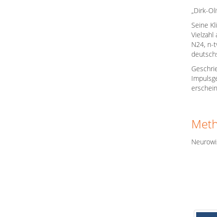
„Dirk-Ol
Seine Kl
Vielzahl
N24, n-t
deutschs
Geschrie
Impulsge
erschein
Met
Neurowi