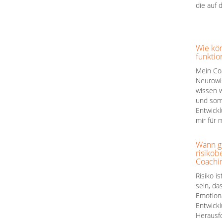
die auf 
Wie kön
funktio
Mein Coa
Neurowi
wissen w
und somi
Entwickl
mir für 
Wann ge
risikob
Coachi
Risiko i
sein, da
Emotiona
Entwick
Herausfo