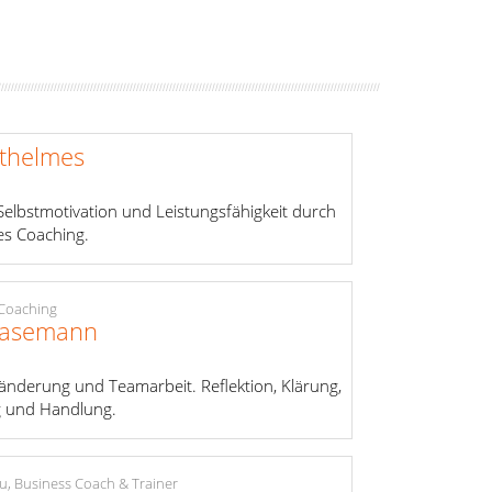
thelmes
Selbstmotivation und Leistungsfähigkeit durch
es Coaching.
 Coaching
lasemann
änderung und Teamarbeit. Reflektion, Klärung,
g und Handlung.
u, Business Coach & Trainer