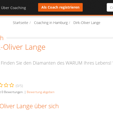
Als Coach registrieren
Über Coaching
Startseite
Coaching in Hamburg
Dirk-Oliver Lange
ch
k-Oliver Lange
" Finden Sie den Diamanten des WARUM Ihres Lebens! 
(
0
/5)
t
0
Bewertungen. |
Bewertung abgeben
Oliver Lange über sich