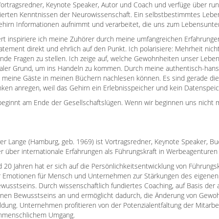
Vortragsredner, Keynote Speaker, Autor und Coach und verfüge über r
ierten Kenntnissen der Neurowissenschaft. Ein selbstbestimmtes Lebe
ehirn Informationen aufnimmt und verarbeitet, die uns zum Lebensunt
rt inspiriere ich meine Zuhörer durch meine umfangreichen Erfahrung
tement direkt und ehrlich auf den Punkt. Ich polarisiere: Mehrheit ni
ende Fragen zu stellen. Ich zeige auf, welche Gewohnheiten unser Leben
ler Grund, um ins Handeln zu kommen. Durch meine authentisch-hansea
 meine Gäste in meinen Büchern nachlesen können. Es sind gerade die l
en anregen, weil das Gehirn ein Erlebnisspeicher und kein Datenspeic
eginnt am Ende der Gesellschaftslügen. Wenn wir beginnen uns nicht m
e
ver Lange (Hamburg, geb. 1969) ist Vortragsredner, Keynote Speaker, 
er über internationale Erfahrungen als Führungskraft in Werbeagenture
d 20 Jahren hat er sich auf die Persönlichkeitsentwicklung von Führungsk
er Emotionen für Mensch und Unternehmen zur Stärkungen des eigenen
wusstseins. Durch wissenschaftlich fundiertes Coaching, auf Basis der 
nen Bewusstseins an und ermöglicht dadurch, die Änderung von Gewohn
ldung. Unternehmen profitieren von der Potenzialentfaltung der Mitarb
nmenschlichem Umgang.