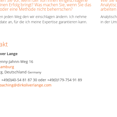
en Sie vor, wenn der von Ihnen eingeschlagene
Wie Sie 
nen Erfolg bringt? Was machen Sie, wenn Sie das
Analytisc
oder eine Methode nicht beherrschen?
arbeiten
en jeden Weg den wir einschlagen ändern. Ich nehme
Analytisch
ate an, für die ich meine Expertise garantieren kann.
in der Um
akt
iver Lange
enny-Jahnn-Weg 16
amburg
rg
,
Deutschland
Germany
:
+49(0)40-54 81 87 30 oder +49(0)179-754 91 89
oaching@dirkoliverlange.com