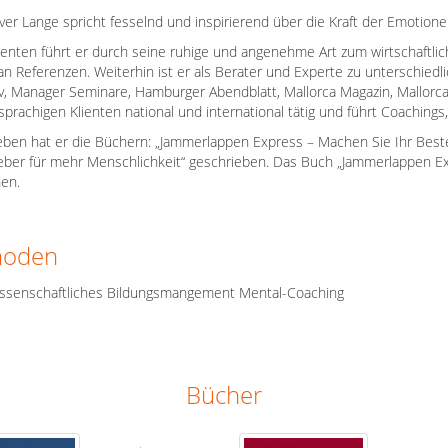
iver Lange spricht fesselnd und inspirierend über die Kraft der Emoti
ienten führt er durch seine ruhige und angenehme Art zum wirtschaftlich
 an Referenzen. Weiterhin ist er als Berater und Experte zu unterschie
v, Manager Seminare, Hamburger Abendblatt, Mallorca Magazin, Mallorca Z
prachigen Klienten national und international tätig und führt Coaching
ben hat er die Büchern: „Jammerlappen Express – Machen Sie Ihr Beste
ber für mehr Menschlichkeit“ geschrieben. Das Buch „Jammerlappen Exp
en.
hoden
ssenschaftliches Bildungsmangement Mental-Coaching
Bücher