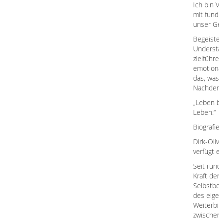
Ich bin 
mit fund
unser G
Begeiste
Understa
zielführ
emotiona
das, was
Nachdenk
„Leben b
Leben.“
Biografi
Dirk-Oli
verfügt 
Seit run
Kraft d
Selbstbe
des eige
Weiterbi
zwische