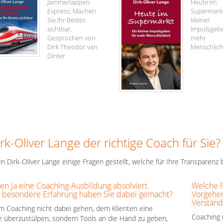
Jammerlappen
Heute im
Express: Machen
Supermarkt
Sie Ihr Bestes
kleiner
sichtbar.
Impulsgebe
Gesprochen von
mehr
Dirk Theodor van
Menschlich
Dinter
irk-Oliver Lange der richtige Coach für Sie?
n Dirk-Oliver Lange einige Fragen gestellt, welche für Ihre Transparenz
en ja eine Coaching-Ausbildung absolviert.
Welche P
 besondere Erfahrung haben Sie dabei gemacht?
Vorgehen
Verständ
im Coaching nicht dabei gehen, dem Klienten eine
Coaching i
 überzustülpen, sondern Tools an die Hand zu geben,