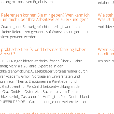
fahrung mit positiven Ergebnissen.
erfahren S
 Referenzen können Sie mir geben? Wen kann ich
Wie steh
 um mich über Ihre Arbeitsweise zu erkundigen?
Was ist d
Coaching der Schweigepflicht unterliegt werden hier
Vorbilder 
ch keine Referenzen genannt. Auf Wunsch kann gerne ein
klient genannt werden.
 praktische Berufs- und Lebenserfahrung haben
Wenn Sie
 Mensch?
damit u
 1969 Ausgebildeter Werbekaufmann Über 25 Jahre
Ich hole m
ändig Mehr als 20 Jahre Expertise in der
chkeitsentwicklung Ausgebildeter Vortragsredner durch
erer Academy GmbH Vorträge an Universitäten und
hulen zum Thema: Emotionen im Privatleben und
 Gastdozent für Persönlichkeitsentwicklung an der
is Graz GmbH – Österreich Buchautor zum Thema
chkeitserfolg Gastautor für Huffington Post Deutschland,
RUFEBILDER.DE | Careers Lounge und weitere Medien