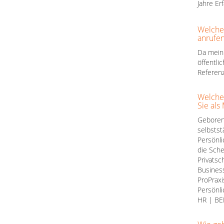
Jahre Er
Welche
anrufen
Da mein 
öffentli
Referenz
Welche
Sie als
Geboren
selbstst
Persönli
die Sch
Privatsc
Business
ProPrax
Persönli
HR | BE