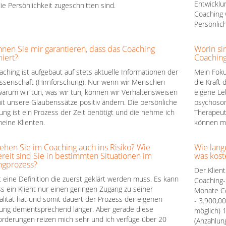
Entwicklu
die Persönlichkeit zugeschnitten sind.
Coaching 
Persönlich
nen Sie mir garantieren, dass das Coaching
Worin si
niert?
Coaching
ching ist aufgebaut auf stets aktuelle Informationen der
Mein Fokus
ssenschaft (Hirnforschung). Nur wenn wir Menschen
die Kraft 
arum wir tun, was wir tun, können wir Verhaltensweisen
eigene Le
t unsere Glaubenssätze positiv ändern. Die persönliche
psychosom
ung ist ein Prozess der Zeit benötigt und die nehme ich
Therapeut
meine Klienten.
können me
hen Sie im Coaching auch ins Risiko? Wie
Wie lan
ereit sind Sie in bestimmten Situationen im
was kost
ngprozess?
Der Klient
st eine Definition die zuerst geklärt werden muss. Es kann
Coaching-
ss ein Klient nur einen geringen Zugang zu seiner
Monate Co
lität hat und somit dauert der Prozess der eigenen
- 3.900,0
lung dementsprechend länger. Aber gerade diese
möglich) 
rderungen reizen mich sehr und ich verfüge über 20
(Anzahlun