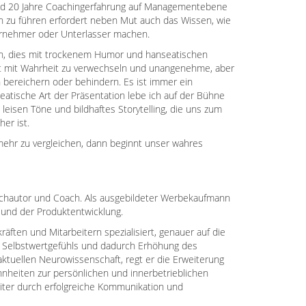
und 20 Jahre Coachingerfahrung auf Managementebene
n zu führen erfordert neben Mut auch das Wissen, wie
ernehmer oder Unterlasser machen.
en, dies mit trockenem Humor und hanseatischen
cht mit Wahrheit zu verwechseln und unangenehme, aber
 bereichern oder behindern. Es ist immer ein
tische Art der Präsentation lebe ich auf der Bühne
eisen Töne und bildhaftes Storytelling, die uns zum
her ist.
ehr zu vergleichen, dann beginnt unser wahres
Buchautor und Coach. Als ausgebildeter Werbekaufmann
n und der Produktentwicklung.
räften und Mitarbeitern spezialisiert, genauer auf die
 Selbstwertgefühls und dadurch Erhöhung des
aktuellen Neurowissenschaft, regt er die Erweiterung
heiten zur persönlichen und innerbetrieblichen
eiter durch erfolgreiche Kommunikation und