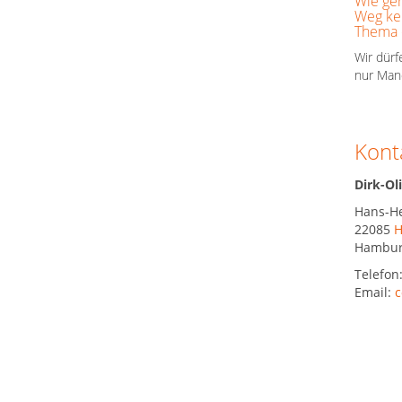
Wie geh
Weg kei
Thema 
Wir dürf
nur Mand
Kont
Dirk-Ol
Hans-H
22085
H
Hambu
Telefon
Email:
c