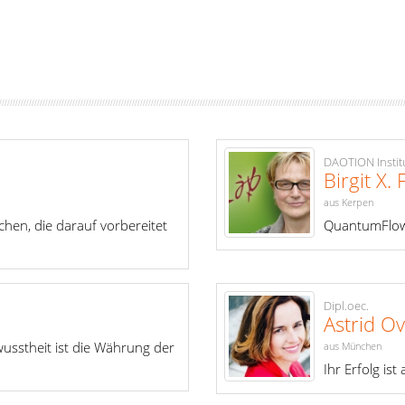
DAOTION Instit
Birgit X. 
aus Kerpen
hen, die darauf vorbereitet
QuantumFlow -
Dipl.oec.
Astrid O
usstheit ist die Währung der
aus München
Ihr Erfolg ist