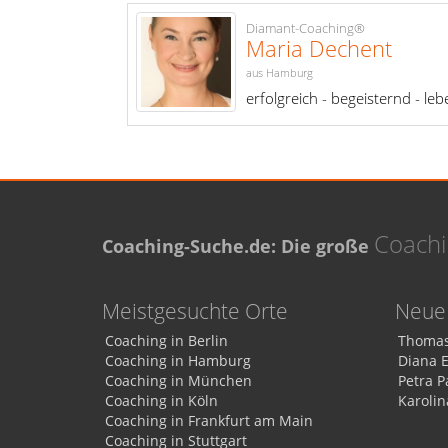
Diamant-Coaching®
Maria Dechent
aus Hamburg
erfolgreich - begeisternd - le
Coach
Coaching-Suche.de: Die große
Meistgesuchte Orte
Neue 
Coaching in Berlin
Thomas
Coaching in Hamburg
Diana 
Coaching in München
Petra P
Coaching in Köln
Karolin
Coaching in Frankfurt am Main
Coaching in Stuttgart