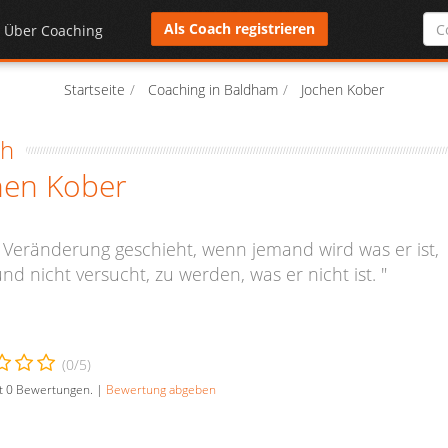
Als Coach registrieren
Über Coaching
Startseite
Coaching in Baldham
Jochen Kober
ch
hen Kober
 Veränderung geschieht, wenn jemand wird was er ist,
nd nicht versucht, zu werden, was er nicht ist. "
(
0
/5)
t
0
Bewertungen. |
Bewertung abgeben