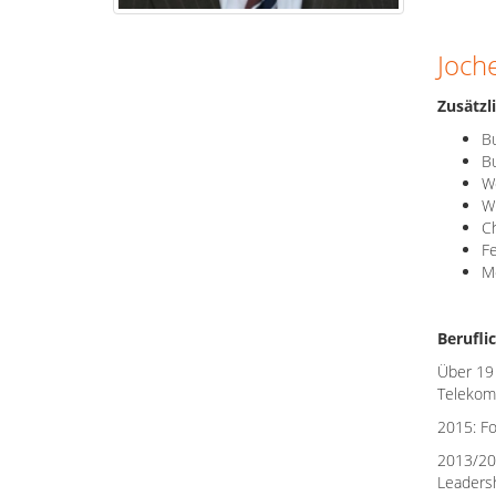
Joch
Zusätzl
B
Bu
Wo
Wi
C
Fe
Mo
Berufli
Über 19 
Telekomm
2015: Fo
2013/201
Leaders