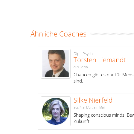
Ähnliche Coaches
Dipl.-Psych.
Torsten Liemandt
aus Berlin
Chancen gibt es nur für Mensc
sind.
Silke Nierfeld
aus Frankfurt am Main
Shaping conscious minds! Bew
Zukunft.