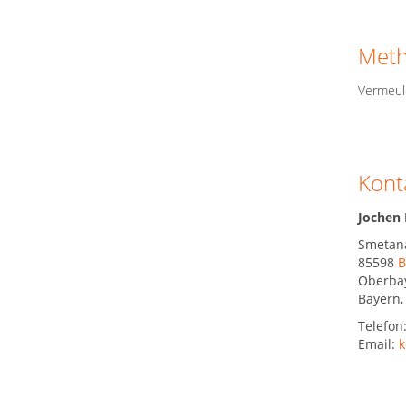
Met
Vermeule
Kont
Jochen
Smetana
85598
B
Oberba
Bayern
Telefon
Email:
k