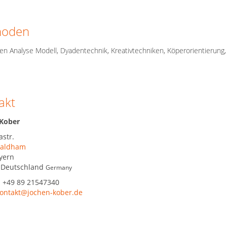
hoden
n Analyse Modell, Dyadentechnik, Kreativtechniken, Köperorientierung,
akt
 Kober
str.
aldham
yern
,
Deutschland
Germany
:
+49 89 21547340
ontakt@jochen-kober.de