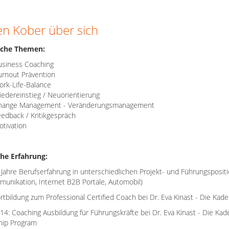
en Kober über sich
iche Themen:
usiness Coaching
rnout Prävention
rk-Life-Balance
edereinstieg / Neuorientierung
hange Management - Veränderungsmanagement
edback / Kritikgespräch
tivation
che Erfahrung:
Jahre Berufserfahrung in unterschiedlichen Projekt- und Führungsposit
unikation, Internet B2B Portale, Automobil)
rtbildung zum Professional Certified Coach bei Dr. Eva Kinast - Die Kad
4: Coaching Ausbildung für Führungskräfte bei Dr. Eva Kinast - Die Kad
hip Program