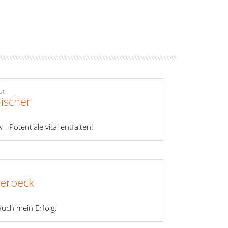
ut
Fischer
 Potentiale vital entfalten!
verbeck
 auch mein Erfolg.