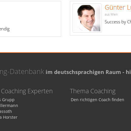
Günter L
aus Wien
Success by 
bendig
ing-Datenbank
im deutschsprachigen Raum - hie
Coaching Experten
Thema Coaching
 Grupp
Den richtigen Coach finden
Ellermann
assoth
a Horster