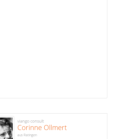
viango consult
Corinne Ollmert
aus Ratingen