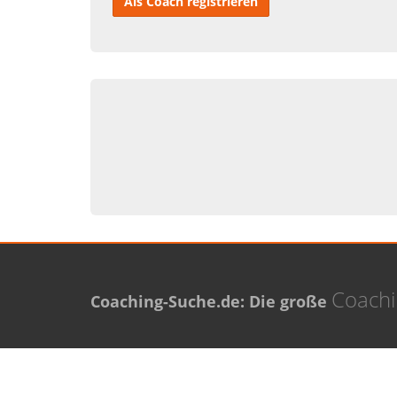
Als Coach registrieren
Coach
Coaching-Suche.de: Die große
Meistgesuchte Orte
Neue 
Coaching in Berlin
Thomas