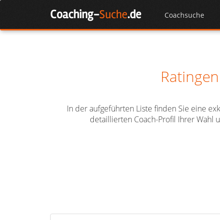
Skip
Coaching-
Suche
.de
to
Coachsuche
content
Ratingen
In der aufgeführten Liste finden Sie eine e
detaillierten Coach-Profil Ihrer Wah