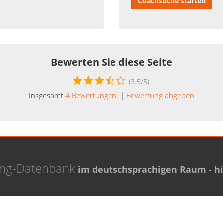
Coachsuche starten
Bewerten Sie diese Seite
(
3.5
/5)
Insgesamt
4
Bewertungen
. |
Bewertung abgeben
ing-Datenbank
im deutschsprachigen Raum - hie
Coaching Experten
Thema Coaching
 Grupp
Den richtigen Coach finden