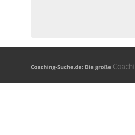
Coach
Coaching-Suche.de: Die große
Meistgesuchte Orte
Neue 
Coaching in Berlin
Thomas
Coaching in Hamburg
Diana 
Coaching in München
Petra P
Coaching in Köln
Karolin
Coaching in Frankfurt am Main
Coaching in Stuttgart
Coaching in Düsseldorf