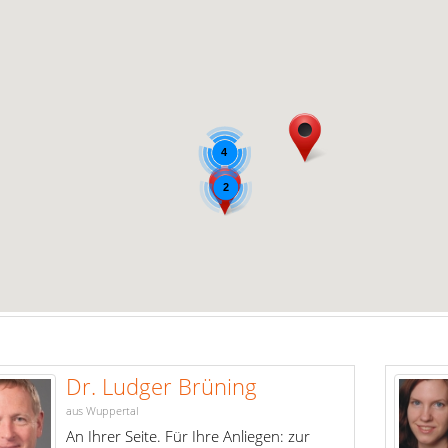
2
4
2
Dr. Ludger Brüning
aus Wuppertal
An Ihrer Seite. Für Ihre Anliegen: zur