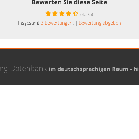
Bewerten Sie diese Seite
(
4.5
/5)
Insgesamt
3
Bewertungen
. |
Bewertung abgeben
ing-Datenbank
im deutschsprachigen Raum - hie
Coaching Experten
Thema Coaching
 Grupp
Den richtigen Coach finden
Ellermann
assoth
a Horster