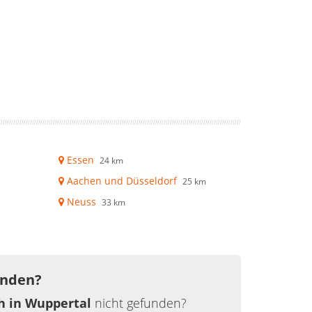
Essen
24 km
Aachen und Düsseldorf
25 km
Neuss
33 km
unden?
h in Wuppertal
nicht gefunden?