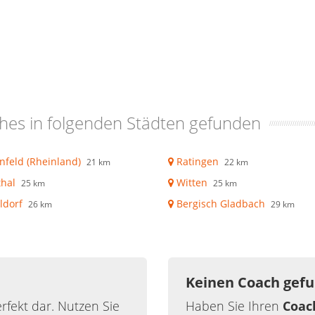
hes in folgenden Städten gefunden
nfeld (Rheinland)
Ratingen
21 km
22 km
hal
Witten
25 km
25 km
ldorf
Bergisch Gladbach
26 km
29 km
Keinen Coach gef
rfekt dar. Nutzen Sie
Haben Sie Ihren
Coac