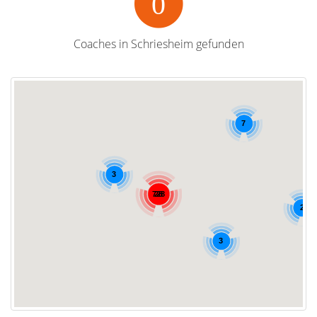
0
Coaches in Schriesheim gefunden
2
7
3
728
28
2
3