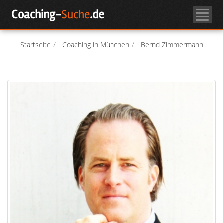
Skip
Coaching-
Suche
.de
to
Coachsuche
content
Über Coaching
Startseite
Coaching in München
Bernd Zimmermann
Coach-Login
Als Coach registrieren