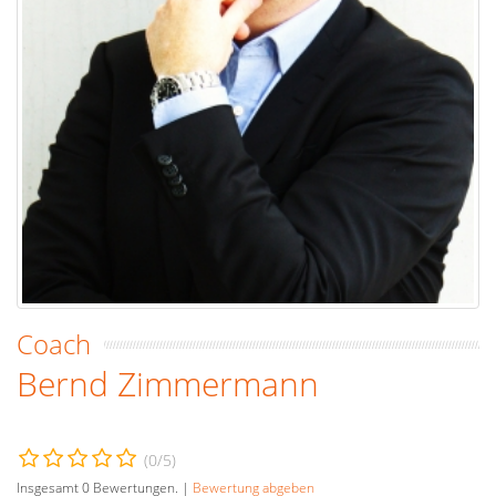
Coach
Bernd Zimmermann
(
0
/5)
Insgesamt
0
Bewertungen. |
Bewertung abgeben